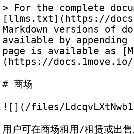
> For the complete docu
[llms.txt](https://docs
Markdown versions of do
available by appending 
page is available as [M
(https://docs.1move.io/
# 商场

![](/files/LdcqvLXtNwb1
用户可在商场租用/租赁或出售/