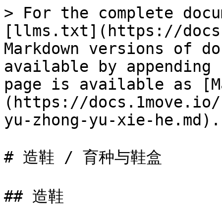
> For the complete docu
[llms.txt](https://docs
Markdown versions of do
available by appending 
page is available as [M
(https://docs.1move.io/
yu-zhong-yu-xie-he.md).

# 造鞋 / 育种与鞋盒

## 造鞋
