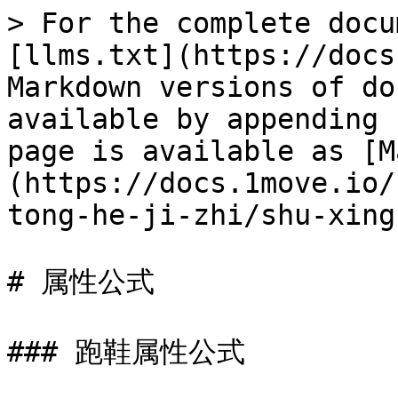
> For the complete docu
[llms.txt](https://docs
Markdown versions of do
available by appending 
page is available as [M
(https://docs.1move.io/
tong-he-ji-zhi/shu-xing
# 属性公式

### 跑鞋属性公式
