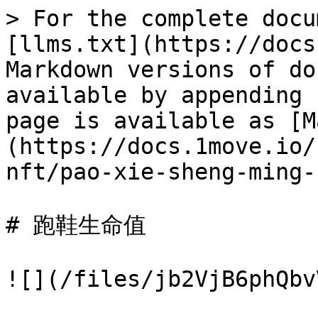
> For the complete docu
[llms.txt](https://docs
Markdown versions of do
available by appending 
page is available as [M
(https://docs.1move.io/
nft/pao-xie-sheng-ming-
# 跑鞋生命值

![](/files/jb2VjB6phQbv