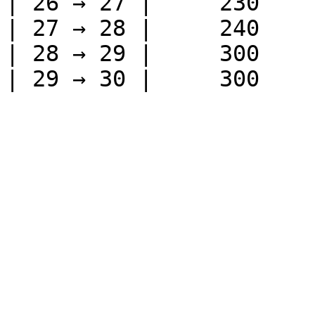
| 26 → 27 |     230    
| 27 → 28 |     240    
| 28 → 29 |     300    