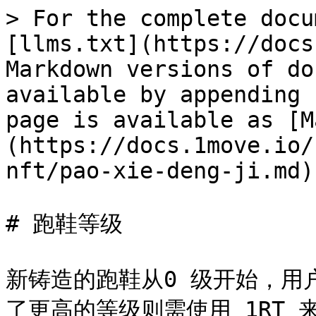
> For the complete docu
[llms.txt](https://docs
Markdown versions of do
available by appending 
page is available as [M
(https://docs.1move.io/
nft/pao-xie-deng-ji.md).
# 跑鞋等级

新铸造的跑鞋从0 级开始，用户
了更高的等级则需使用 1RT