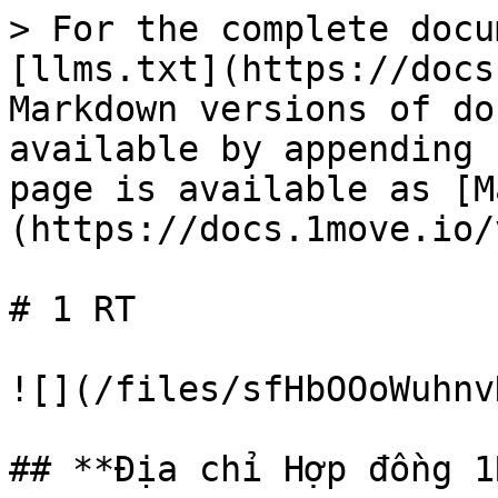
> For the complete docu
[llms.txt](https://docs
Markdown versions of do
available by appending 
page is available as [M
(https://docs.1move.io/
# 1 RT

![](/files/sfHbOOoWuhnv
## **Địa chỉ Hợp đồng 1R