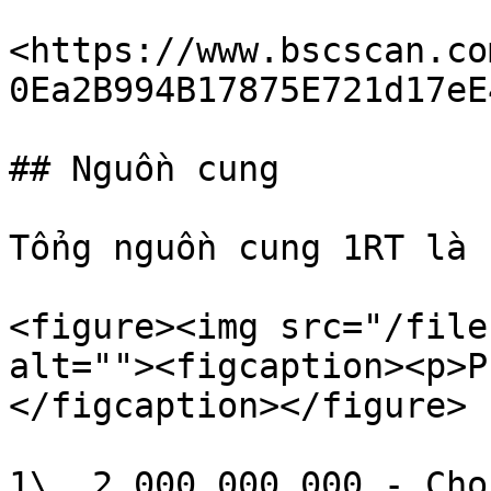
<https://www.bscscan.co
0Ea2B994B17875E721d17eE4
## Nguồn cung

Tổng nguồn cung 1RT là 
<figure><img src="/file
alt=""><figcaption><p>P
</figcaption></figure>

1\. 2.000.000.000 - Cho