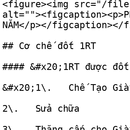
<figure><img src="/file
alt=""><figcaption><p>P
NĂM</p></figcaption></f
## Cơ chế đốt 1RT

#### &#x20;1RT được đốt 
&#x20;1\.   Chế Tạo Giày
2\.   Sửa chữa

3\.   Thăng cấp cho Giày