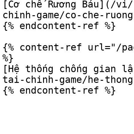
[Cơ chế Rương Báu](/vi/
chinh-game/co-che-ruong
{% endcontent-ref %}

{% content-ref url="/pa
%}

[Hệ thống chống gian lậ
tai-chinh-game/he-thong