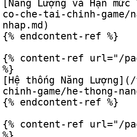
[Năng Lượng và Hạn mức 
co-che-tai-chinh-game/n
nhap.md)

{% endcontent-ref %}

{% content-ref url="/pa
%}

[Hệ thống Năng Lượng](/
chinh-game/he-thong-nan
{% endcontent-ref %}

{% content-ref url="/pa
%}
