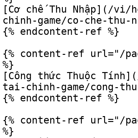
[Cơ chế Thu Nhập](/vi/h
chinh-game/co-che-thu-n
{% endcontent-ref %}

{% content-ref url="/pa
%}

[Công thức Thuộc Tính](
tai-chinh-game/cong-thu
{% endcontent-ref %}

{% content-ref url="/pa
%}
