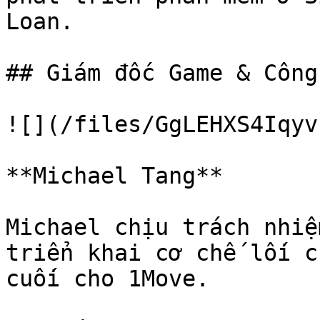
Loan.

## Giám đốc Game & Công
![](/files/GgLEHXS4Iqyv
**Michael Tang**

Michael chịu trách nhiệ
triển khai cơ chế lối c
cuối cho 1Move.
