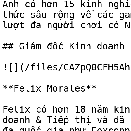
Anh có hơn 15 kinh nghi
thức sâu rộng về các ga
lượt đa người chơi có N
## Giám đốc Kinh doanh

![](/files/CAZpQ0CFH5Ah
**Felix Morales**

Felix có hơn 18 năm kin
doanh & Tiếp thị và đã 
đa quốc gia như Foxconn