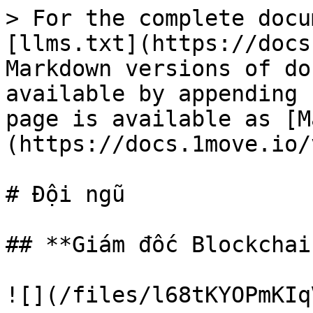
> For the complete docu
[llms.txt](https://docs
Markdown versions of do
available by appending 
page is available as [M
(https://docs.1move.io/
# Đội ngũ

## **Giám đốc Blockchai
![](/files/l68tKYOPmKIq