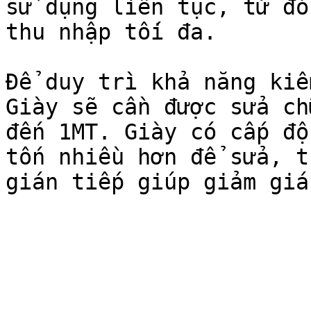
sử dụng liên tục, từ đó
thu nhập tối đa.

Để duy trì khả năng kiế
Giày sẽ cần được sửa ch
đến 1MT. Giày có cấp độ
tốn nhiều hơn để sửa, t