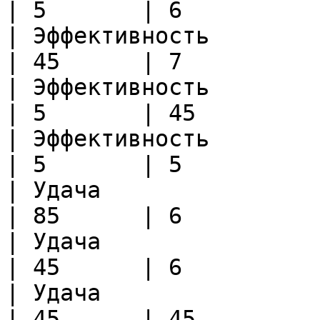
| 5       | 6          
| Эффективность        | Удач
| 45      | 7          
| Эффективность        | Проч
| 5       | 45         
| Эффективность        | Долг
| 5       | 5          
| Удача                | Удача
| 85      | 6          
| Удача                | Прочн
| 45      | 6          
| Удача                | Долго
| 45      | 45         