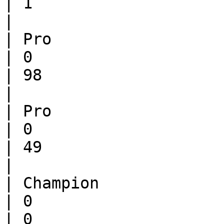
| 1                     | 50               
|

| Pro                  | Pro      
| 0                          | 0          
| 98                    | 2                 
|

| Pro                  | Champion 
| 0                          | 0          
| 49                    | 51               
|

| Champion             | Pro      
| 0                          | 0          
| 0                     | 100            