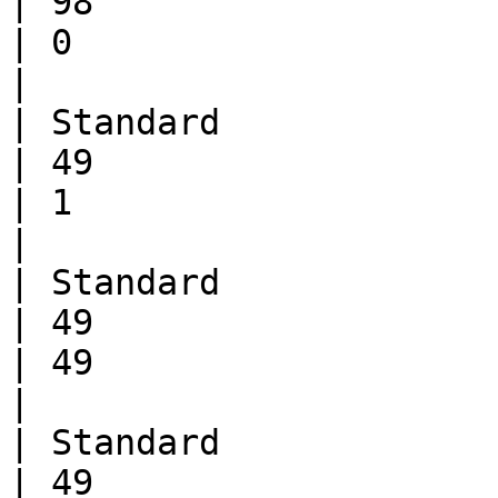
| 98                         | 2          
| 0                     | 0                 
|

| Standard             | Athletics
| 49                         | 50        
| 1                     | 0                 
|

| Standard             | Pro      
| 49                         | 1          
| 49                    | 1                 
|

| Standard             | Champion 
| 49                         | 1          