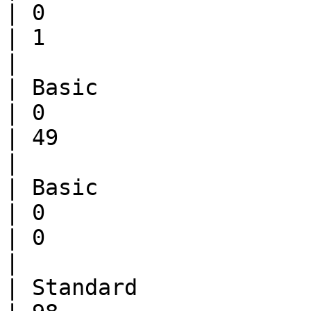
| 0                          | 49        
| 1                     | 0                 
|

| Basic                | Pro     
| 0                          | 0          
| 49                    | 1                 
|

| Basic                | Champion
| 0                          | 0          
| 0                     | 50               
|

| Standard             | Standard 