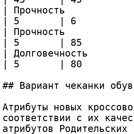
| Прочность            | Прочн
| 5       | 6          
| Прочность            | Долго
| 5       | 85         
| Долговечность        | Долго
| 5       | 80         
## Вариант чеканки обуви
Атрибуты новых кроссово
соответствии с их качес