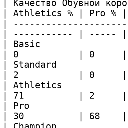
| Качество Обувной коро
| Athletics % | Pro % |
| ---------------------
| ----------- | ----- |
| Basic                    |
| 0           | 0     |
| Standard                 |
| 2           | 0     |
| Athletics                |
| 71          | 2     |
| Pro                      |
| 30          | 68    |
| Champion                 |