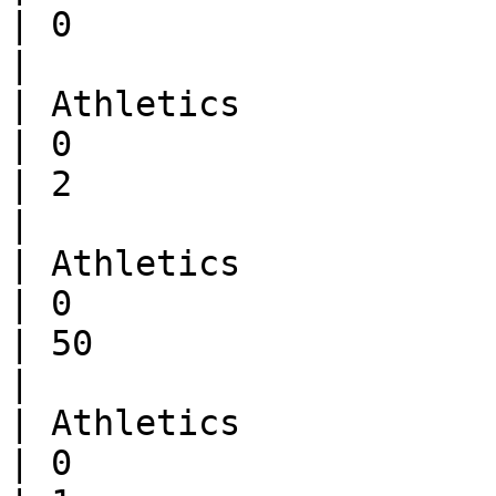
| 0                     | 50               
|

| Athletics            | Athletics
| 0                          | 98        
| 2                     | 0                 
|

| Athletics            | Pro      
| 0                          | 49        
| 50                    | 1                 
|

| Athletics            | Champion 
| 0                          | 49        