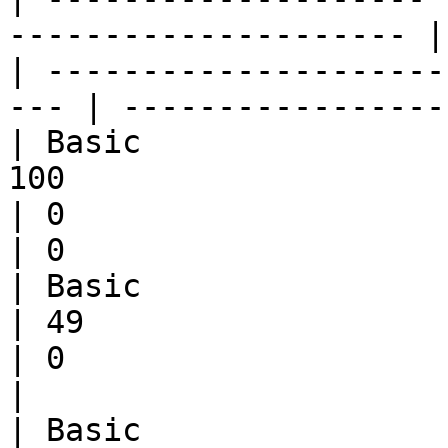
--------------------- |
| ---------------------
--- | -----------------
| Basic                
100                     | 0                  
| 0                           | 0    
| 0                    
| Basic                | Standard
| 49                         | 1          
| 0                     | 0                 
|

| Basic                | Athletic