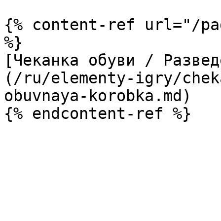
{% content-ref url="/pa
%}

[Чеканка обуви / Развед
(/ru/elementy-igry/chek
obuvnaya-korobka.md)
