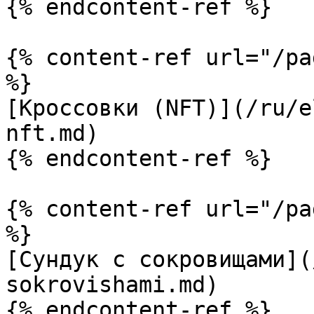
{% endcontent-ref %}

{% content-ref url="/pa
%}

[Кроссовки (NFT)](/ru/e
nft.md)

{% endcontent-ref %}

{% content-ref url="/pa
%}

[Сундук с сокровищами](
sokrovishami.md)

{% endcontent-ref %}
