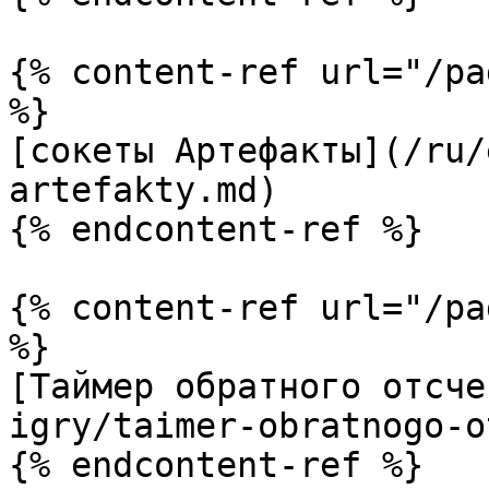
{% content-ref url="/pa
%}

[сокеты Артефакты](/ru/
artefakty.md)

{% endcontent-ref %}

{% content-ref url="/pa
%}

[Таймер обратного отсче
igry/taimer-obratnogo-o
{% endcontent-ref %}
