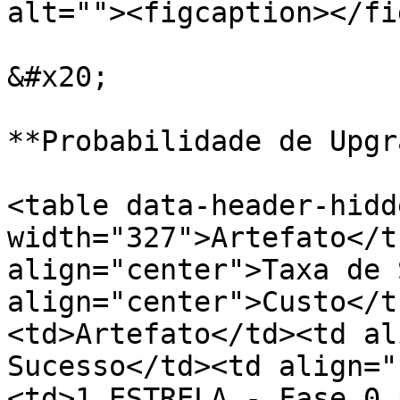
alt=""><figcaption></fi
&#x20;

**Probabilidade de Upgr
<table data-header-hidd
width="327">Artefato</t
align="center">Taxa de 
align="center">Custo</t
<td>Artefato</td><td al
Sucesso</td><td align="
<td>1 ESTRELA - Fase 0 