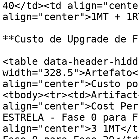
40</td><td align="cente
align="center">1MT + 1R
**Custo de Upgrade de F
<table data-header-hidd
width="328.5">Artefato<
align="center">Custo po
<tbody><tr><td>Artifact
align="center">Cost Per
ESTRELA - Fase 0 para F
align="center">3 1MT</t