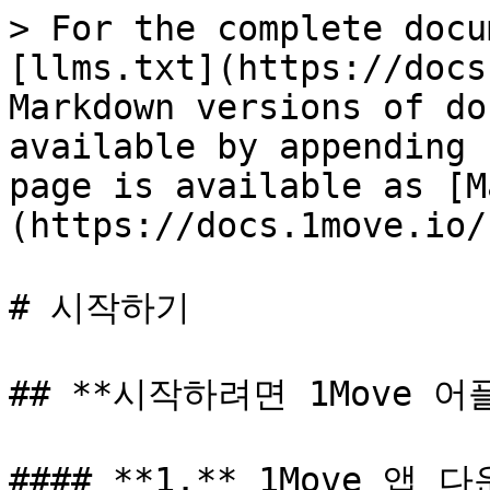
> For the complete docu
[llms.txt](https://docs
Markdown versions of do
available by appending 
page is available as [M
(https://docs.1move.io/
# 시작하기

## **시작하려면 1Move 어
#### **1.** 1Move 앱 다운