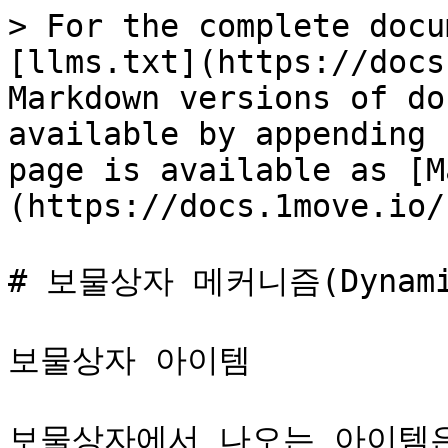
> For the complete docu
[llms.txt](https://docs
Markdown versions of do
available by appending 
page is available as [M
(https://docs.1move.io/
# 보물상자 메커니즘(Dynamic
보물상자 아이템

보물상자에서 나오는 아이템은