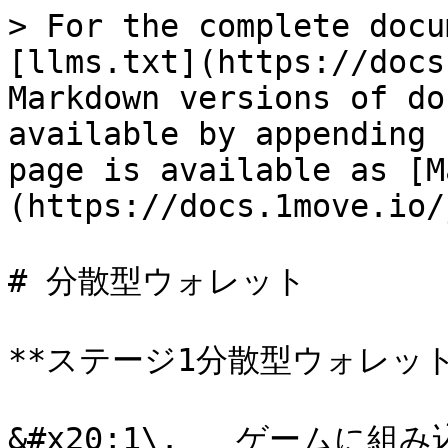
> For the complete docu
[llms.txt](https://docs
Markdown versions of do
available by appending 
page is available as [M
(https://docs.1move.io/
# 分散型ウォレット

**ステージ1分散型ウォレット:
&#x20;1\.   ゲームに組