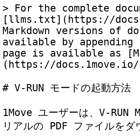
> For the complete docu
[llms.txt](https://docs
Markdown versions of do
available by appending 
page is available as [M
(https://docs.1move.io/
# V-RUN モードの起動方法

1Move ユーザーは、V-RU
リアルの PDF ファイルをダ