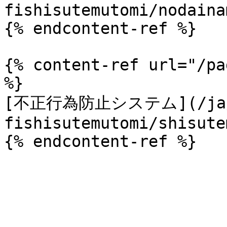
fishisutemutomi/nodaina
{% endcontent-ref %}

{% content-ref url="/pa
%}

[不正行為防止システム](/ja/
fishisutemutomi/shisute