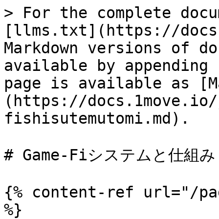
> For the complete docu
[llms.txt](https://docs
Markdown versions of do
available by appending 
page is available as [M
(https://docs.1move.io/
fishisutemutomi.md).

# Game-Fiシステムと仕組み

{% content-ref url="/pa
%}
