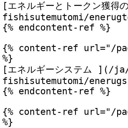
[エネルギーとトークン獲得の上限
fishisutemutomi/enerugt
{% endcontent-ref %}

{% content-ref url="/pa
%}

[エネルギーシステム ](/ja/
fishisutemutomi/enerugs
{% endcontent-ref %}

{% content-ref url="/pa
%}
