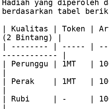
Hadiah yang diperoleh d
berdasarkan tabel berik
| Kualitas | Token | Ar
(2 Bintang) |

| -------- | ----- | --
------------ |

| Perunggu | 1MT   | 100% x 1 
|

| Perak    | 1MT   | 100% x 2
|

| Rubi     | -     | 100% x 3
|
