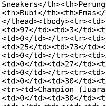
Sneakers</th><th>Perung
<th>Rubi</th><th>Emas</
</thead><tbody><tr><td>
<td>97</td><td>3</td><t
<td>0</td></tr><tr><td>
<td>25</td><td>73</td><
<td>0</td></tr><tr><td>
<td>0</td><td>27</td><t
<td>0</td></tr><tr><td>
<td>0</td><td>30</td><t
<tr><td>Champion (Juara
<td>0</td><td>30</td><t