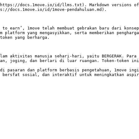
https://docs.1move.io/id/llms.txt). Markdown versions of
s://docs.1move.io/id/1move-pendahuluan.md).

 to earn’, 1move telah membuat gebrakan baru dari konsep
m platform yang mengasyikkan, serta memberikan pengharga
token yang berharga.

lam aktivitas manusia sehari-hari, yaitu BERGERAK. Para 
an, joging, dan berlari di luar ruangan. Token-token ini
di pasaran dan platform berbasis pengetahuan, 1move ingi