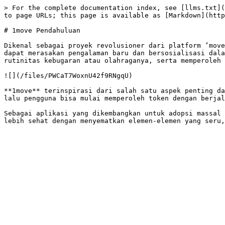
> For the complete documentation index, see [llms.txt](
to page URLs; this page is available as [Markdown](http
# 1move Pendahuluan

Dikenal sebagai proyek revolusioner dari platform ‘move
dapat merasakan pengalaman baru dan bersosialisasi dala
rutinitas kebugaran atau olahraganya, serta memperoleh 
![](/files/PWCaT7WoxnU42f9RNgqU)

**1move** terinspirasi dari salah satu aspek penting da
lalu pengguna bisa mulai memperoleh token dengan berjal
Sebagai aplikasi yang dikembangkan untuk adopsi massal 