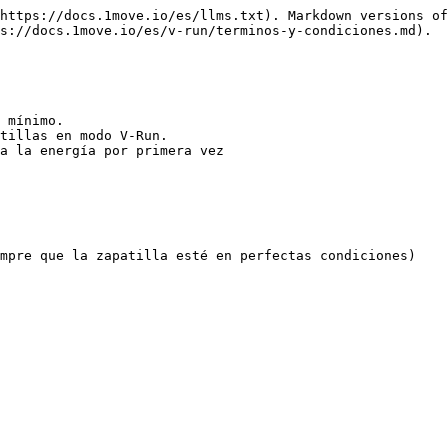
https://docs.1move.io/es/llms.txt). Markdown versions of
s://docs.1move.io/es/v-run/terminos-y-condiciones.md).

 mínimo.

tillas en modo V-Run.

a la energía por primera vez
