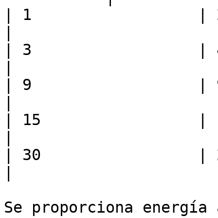
| 1                  | 2       | 10     
|

| 3                  | 4       | 20     
|

| 9                  | 9       | 45     
|

| 15                 | 12      | 60     
|

| 30                 | 20      | 100   
|

Se proporciona energía 