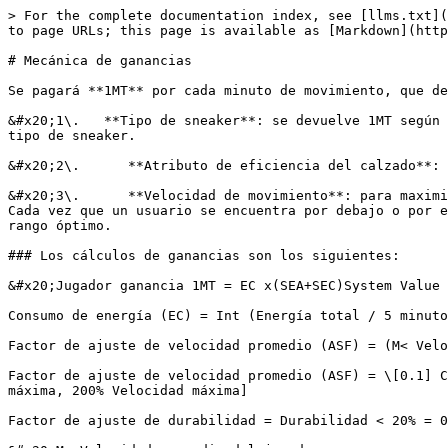
> For the complete documentation index, see [llms.txt](
to page URLs; this page is available as [Markdown](http
# Mecánica de ganancias

Se pagará **1MT** por cada minuto de movimiento, que de
&#x20;1\.   **Tipo de sneaker**: se devuelve 1MT según 
tipo de sneaker.

&#x20;2\.      **Atributo de eficiencia del calzado**: 
&#x20;3\.      **Velocidad de movimiento**: para maximi
Cada vez que un usuario se encuentra por debajo o por e
rango óptimo.

### Los cálculos de ganancias son los siguientes:

&#x20;Jugador ganancia 1MT = EC x(SEA+SEC)System Value 
Consumo de energía (EC) = Int (Energía total / 5 minuto
Factor de ajuste de velocidad promedio (ASF) = (M< Velo
Factor de ajuste de velocidad promedio (ASF) = \[0.1] C
máxima, 200% Velocidad máxima]

Factor de ajuste de durabilidad = Durabilidad < 20% = 0