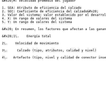
&#x20;M: Velocidad promedio del jugador

1. SEA: Atributo de eficiencia del calzado

2. SEC: Coeficiente de eficiencia del calzado&#x20;

3. Valor del sistema: valor establecido por el desarrol
4. X: Un rango de valores del sistema

5. Y: Un rango de valores del sistema

&#x20; En resumen, los factores que afectan a las ganan
&#x20;1\.    Energía total

2\.    Velocidad de movimiento

3\.     Calzado (tipo, atributos, calidad y nivel)
