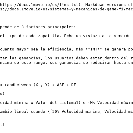
https://docs.1move.io/es/llms.txt). Markdown versions of
s://docs.1move.io/es/sistemas-y-mecanicas-de-game-fi/mec
pende de 3 factores principales:

el tipo de cada zapatilla. Echa un vistazo a la sección 
cuanto mayor sea la eficiencia, más **1MT** se ganará po
zar las ganancias, los usuarios deben estar dentro del r
ncima de este rango, sus ganancias se reducirán hasta un
x randbetween (X , Y) x ASF x DF

s)

cidad mínima x Valor del sistema1) o (M< Velocidad máxim
ambio lineal cuando \[50% Velocidad mínima, Velocidad mí
.1
