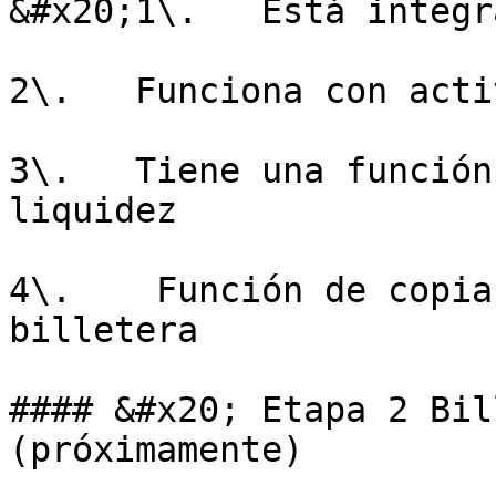
&#x20;1\.   Está integr
2\.   Funciona con acti
3\.   Tiene una función
liquidez

4\.    Función de copia
billetera

#### &#x20; Etapa 2 Bil
(próximamente)
