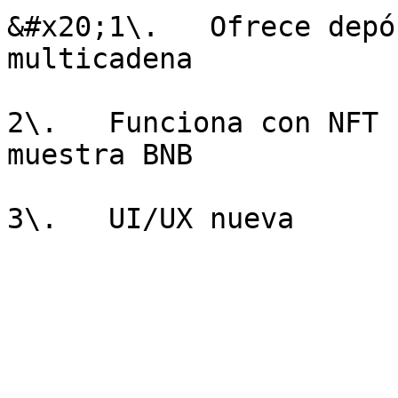
&#x20;1\.   Ofrece depó
multicadena

2\.   Funciona con NFT 
muestra BNB
