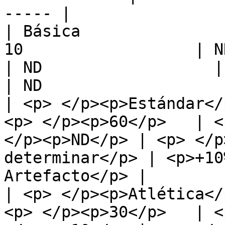
----- |

| Básica               
10                  | ND       
| ND                  | A determi
| ND                   
| <p> </p><p>Estándar</
<p> </p><p>60</p>   | <
</p><p>ND</p> | <p> </p
determinar</p> | <p>+10
Artefacto</p> |

| <p> </p><p>Atlética</
<p> </p><p>30</p>   | <