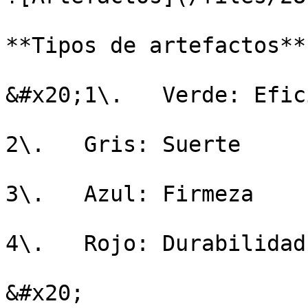
**Tipos de artefactos**

&#x20;1\.   Verde: Efic
2\.   Gris: Suerte

3\.   Azul: Firmeza

4\.   Rojo: Durabilidad

&#x20;
