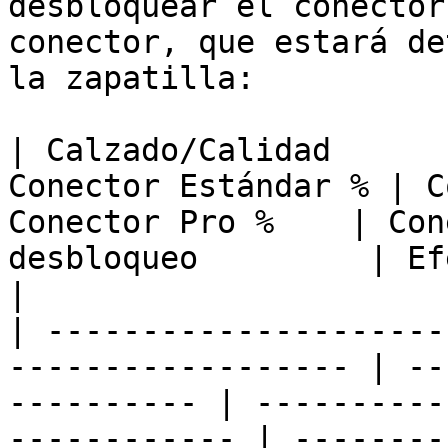
desbloquear el conector
conector, que estará de
la zapatilla:

| Calzado/Calidad      
Conector Estándar % | C
Conector Pro %    | Con
desbloqueo         | Efectos Especia
|

| ---------------------
------------------ | --
---------- | ----------
------------ | --------