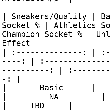
| Sneakers/Quality | Ba
Socket % | Athletics So
Champion Socket % | Unl
Effect     |

| :--------------: | :-
----: | :--------------
----------: | :--------
-: |

|       Basic      |       
|         NA         |     
|     TBD     |        