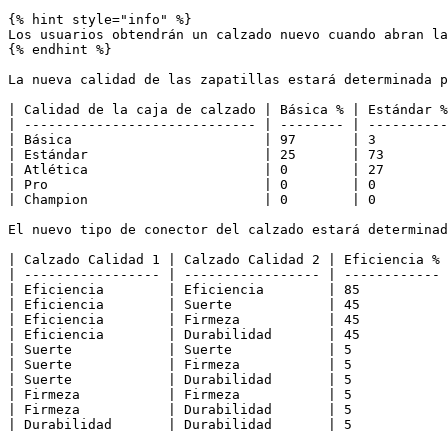
{% hint style="info" %}

Los usuarios obtendrán un calzado nuevo cuando abran la
{% endhint %}

La nueva calidad de las zapatillas estará determinada p
| Calidad de la caja de calzado | Básica % | Estándar %
| ----------------------------- | -------- | ----------
| Básica                        | 97       | 3         
| Estándar                      | 25       | 73        
| Atlética                      | 0        | 27        
| Pro                           | 0        | 0         
| Champion                      | 0        | 0         
El nuevo tipo de conector del calzado estará determinad
| Calzado Calidad 1 | Calzado Calidad 2 | Eficiencia % 
| ----------------- | ----------------- | ------------ 
| Eficiencia        | Eficiencia        | 85           
| Eficiencia        | Suerte            | 45           
| Eficiencia        | Firmeza           | 45           
| Eficiencia        | Durabilidad       | 45           
| Suerte            | Suerte            | 5            
| Suerte            | Firmeza           | 5            
| Suerte            | Durabilidad       | 5            
| Firmeza           | Firmeza           | 5            
| Firmeza           | Durabilidad       | 5            
| Durabilidad       | Durabilidad       | 5            