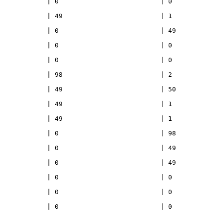
   | 0                          | 0                          | 0 
   | 49                         | 1                          | 0 
   | 0                          | 49                         | 1 
   | 0                          | 0                          | 49
    | 0                          | 0                          | 0
   | 98                         | 2                          | 0 
   | 49                         | 50                         | 1 
   | 49                         | 1                          | 49
    | 49                         | 1                          | 0
   | 0                          | 98                         | 2 
   | 0                          | 49                         | 50
    | 0                          | 49                         | 1
   | 0                          | 0                          | 98
    | 0                          | 0                          | 4
    | 0                          | 0                          | 