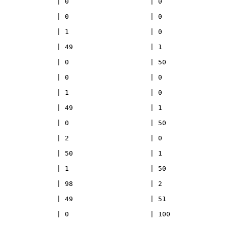
                   | 0                         
                   | 0                         
                   | 0                         
                   | 1                         
                    | 50                        
                   | 0                         
                   | 0                         
                   | 1                         
                    | 50                        
                   | 0                         
                   | 1                         
                    | 50                        
                   | 2                         
9                   | 51                        
0                    | 100                       