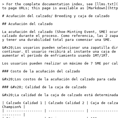
> For the complete documentation index, see [llms.txt](
to page URLs; this page is available as [Markdown](http
# Acuñación del calzado/ Breeding y caja de calzado

## Acuñación del calzado

La acuñación del calzado (Shoe-Minting Event, SME) ocur
calzado durante el proceso. Como referencia, las 2 zapa
y tener una durabilidad total para comenzar una SME.

&#x20;Los usuarios pueden seleccionar una zapatilla dir
continuar. El usuario recibirá al instante una caja de 
aumentar el período de enfriamiento usando 1MT/1RT.

Los usuarios pueden realizar un máximo de 7 SME por cal
### Costo de la acuñación del calzado

&#x20;Los costos de la acuñación del calzado para cada 
### &#x20; Calidad de la caja de calzado

&#x20;La calidad de la caja de calzado está determinada
| Calzado Calidad 1 | Calzado Calidad 2 | Caja de calza
Champion% |

| ----------------- | ----------------- | -------------
--------- |
