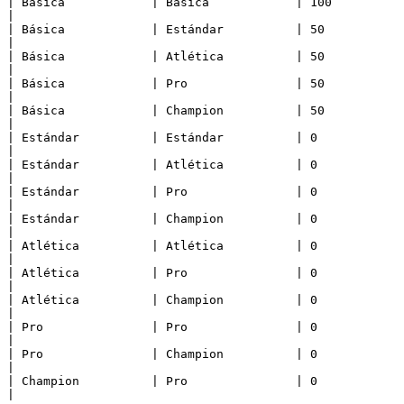
| Básica            | Básica            | 100                   
|

| Básica            | Estándar          | 50                    
|

| Básica            | Atlética          | 50                    
|

| Básica            | Pro               | 50                    
|

| Básica            | Champion          | 50                   
|

| Estándar          | Estándar          | 0                     
|

| Estándar          | Atlética          | 0                     
|

| Estándar          | Pro               | 0                     
|

| Estándar          | Champion          | 0                    
|

| Atlética          | Atlética          | 0                     
|

| Atlética          | Pro               | 0                     
|

| Atlética          | Champion          | 0                    
|

| Pro               | Pro               | 0                     
|

| Pro               | Champion          | 0                    
|

| Champion          | Pro               | 0                    
|
