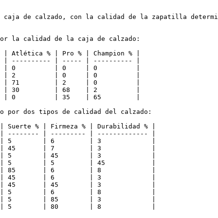
 caja de calzado, con la calidad de la zapatilla determi
or la calidad de la caja de calzado:

 | Atlética % | Pro % | Champion % |

 | ---------- | ----- | ---------- |

 | 0          | 0     | 0          |

 | 2          | 0     | 0          |

 | 71         | 2     | 0          |

 | 30         | 68    | 2          |

 | 0          | 35    | 65         |

o por dos tipos de calidad del calzado:

| Suerte % | Firmeza % | Durabilidad % |

| -------- | --------- | ------------- |

| 5        | 6         | 3             |

| 45       | 7         | 3             |

| 5        | 45        | 3             |

| 5        | 5         | 45            |

| 85       | 6         | 8             |

| 45       | 6         | 3             |

| 45       | 45        | 3             |

| 5        | 6         | 8             |

| 5        | 85        | 3             |

| 5        | 80        | 8             |
