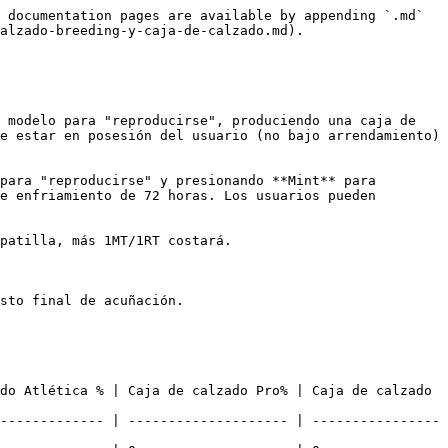
 documentation pages are available by appending `.md` 
alzado-breeding-y-caja-de-calzado.md).

 modelo para "reproducirse", produciendo una caja de 
e estar en posesión del usuario (no bajo arrendamiento) 
para "reproducirse" y presionando **Mint** para 
e enfriamiento de 72 horas. Los usuarios pueden 
patilla, más 1MT/1RT costará.

sto final de acuñación.

do Atlética % | Caja de calzado Pro% | Caja de calzado 
------------- | -------------------- | ----------------