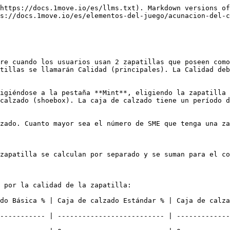
https://docs.1move.io/es/llms.txt). Markdown versions of
s://docs.1move.io/es/elementos-del-juego/acunacion-del-c
re cuando los usuarios usan 2 zapatillas que poseen como
tillas se llamarán Calidad (principales). La Calidad deb
igiéndose a la pestaña **Mint**, eligiendo la zapatilla 
calzado (shoebox). La caja de calzado tiene un período d
zado. Cuanto mayor sea el número de SME que tenga una za
zapatilla se calculan por separado y se suman para el co
 por la calidad de la zapatilla:

do Básica % | Caja de calzado Estándar % | Caja de calza
----------- | -------------------------- | -------------